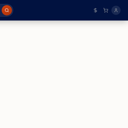
BRL
USD
EUR